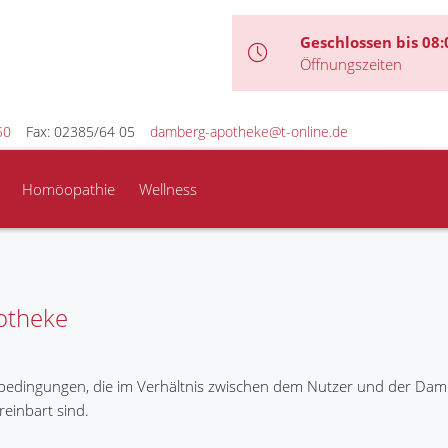
Geschlossen bis 08:
Öffnungszeiten
50
Fax: 02385/64 05
damberg-apotheke@t-online.de
Homöopathie
Wellness
otheke
bedingungen, die im Verhältnis zwischen dem Nutzer und der Dam
reinbart sind.