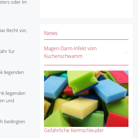
eters oder im
das Recht vor,
News
Magen-Darm-Infekt vom
ähr für
Küchenschwamm
nk liegenden
nk liegenden
ten und
ch bedingten
Gefährliche Keimschleuder