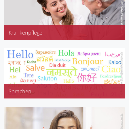
Krankenpflege
Diabetikerversorgung
Inkontinenz
Kompressionsstrümpfe
Stützstrümpfe
Sprachen
Englisch
Türkisch