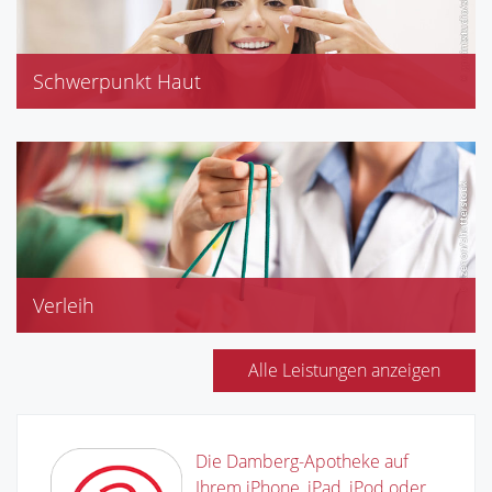
Schwerpunkt Haut
Avène
Dermasence
Eucerin, Medipharma-Olivenölkosmetik
Bepanthol
Verleih
elektrische Milchpumpen
Pariboy
Alle Leistungen anzeigen
Babywaagen
Die Damberg-Apotheke auf
Ihrem iPhone, iPad, iPod oder