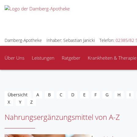
Damberg-Apotheke
Inhaber: Sebastian Janicki
Telefon:
02385/82 
Über Uns
Leistungen
Ratgeber
Krankheiten & Therapie
Übersicht
A
B
C
D
E
F
G
H
I
X
Y
Z
Nahrungsergänzungsmittel von A-Z