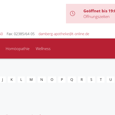
Geöffnet bis 19:
Öffnungszeiten
50
Fax: 02385/64 05
damberg-apotheke@t-online.de
Homöopathie
Wellness
J
K
L
M
N
O
P
Q
R
S
T
U