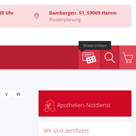
00 Uhr
Dambergstr. 51, 59069 Hamm
Routenplanung
Rezept einlösen
Suche
V
W
Apotheken-Notdienst
Wir sind zertifiziert