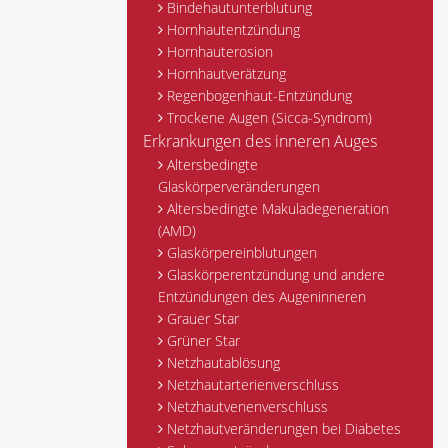
Bindehautunterblutung
Hornhautentzündung
Hornhauterosion
Hornhautverätzung
Regenbogenhaut-Entzündung
Trockene Augen (Sicca-Syndrom)
Erkrankungen des inneren Auges
Altersbedingte
Glaskörperveränderungen
Altersbedingte Makuladegeneration
(AMD)
Glaskörpereinblutungen
Glaskörperentzündung und andere
Entzündungen des Augeninneren
Grauer Star
Grüner Star
Netzhautablösung
Netzhautarterienverschluss
Netzhautvenenverschluss
Netzhautveränderungen bei Diabetes