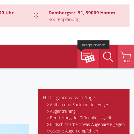
00 Uhr
Dambergstr. 51, 59069 Hamm
Routenplanung
Rezept einlösen
Suche
Hintergrundwissen Auge
Aufbau und Funktion des Auges
Augentraining
Beurteilung der Tränenflüssigkeit
Bildschirmarbeit: Was Augenärzte gegen
trockene Augen empfehlen