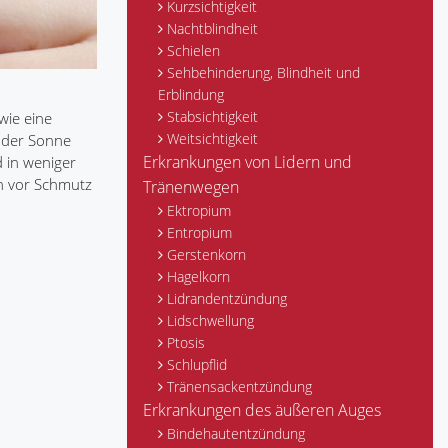
Kurzsichtigkeit
Nachtblindheit
Schielen
Sehbehinderung, Blindheit und
Erblindung
Stabsichtigkeit
wie eine
Weitsichtigkeit
ender Sonne
Erkrankungen von Lidern und
 in weniger
en vor Schmutz
Tränenwegen
Ektropium
Entropium
Gerstenkorn
Hagelkorn
Lidrandentzündung
Lidschwellung
Ptosis
Schlupflid
Tränensackentzündung
Erkrankungen des äußeren Auges
Bindehautentzündung