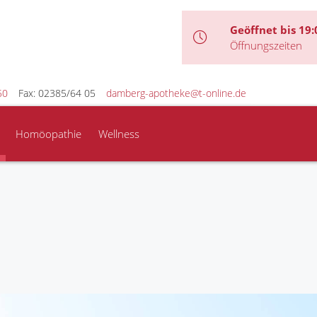
Geöffnet bis 19:
Öffnungszeiten
50
Fax: 02385/64 05
damberg-apotheke@t-online.de
Homöopathie
Wellness