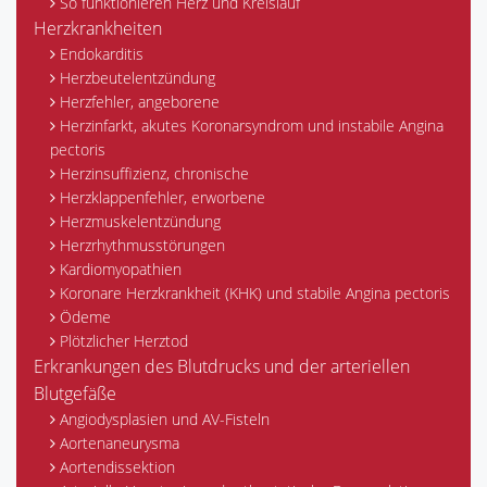
So funktionieren Herz und Kreislauf
Herzkrankheiten
Endokarditis
Herzbeutelentzündung
Herzfehler, angeborene
Herzinfarkt, akutes Koronarsyndrom und instabile Angina
pectoris
Herzinsuffizienz, chronische
Herzklappenfehler, erworbene
Herzmuskelentzündung
Herzrhythmusstörungen
Kardiomyopathien
Koronare Herzkrankheit (KHK) und stabile Angina pectoris
Ödeme
Plötzlicher Herztod
Erkrankungen des Blutdrucks und der arteriellen
Blutgefäße
Angiodysplasien und AV-Fisteln
Aortenaneurysma
Aortendissektion