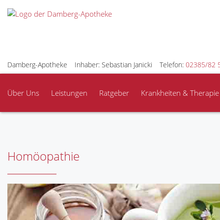
Damberg-Apotheke
Inhaber: Sebastian Janicki
Telefon:
02385/82 
Über Uns
Leistungen
Ratgeber
Krankheiten & Therapie
Homöopathie