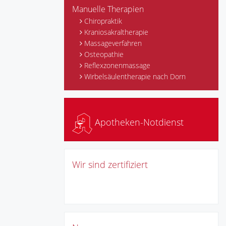
Manuelle Therapien
Chiropraktik
Kraniosakraltherapie
Massageverfahren
Osteopathie
Reflexzonenmassage
Wirbelsäulentherapie nach Dorn
Apotheken-Notdienst
Wir sind zertifiziert