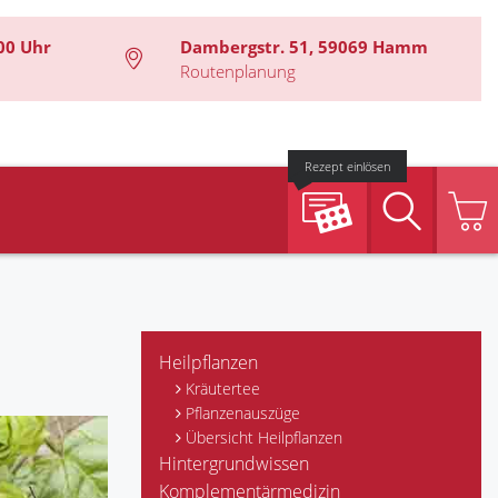
00 Uhr
Dambergstr. 51, 59069 Hamm
Routenplanung
Rezept einlösen
Suche
Heilpflanzen
Kräutertee
Pflanzenauszüge
Übersicht Heilpflanzen
Hintergrundwissen
Komplementärmedizin